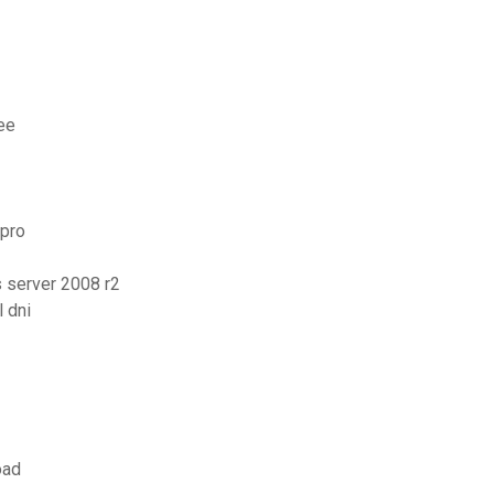
ee
pro
 server 2008 r2
 dni
oad