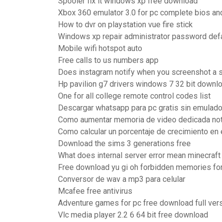
Spooler fix it windows xp free download
Xbox 360 emulator 3.0 for pc complete bios an
How to dvr on playstation vue fire stick
Windows xp repair administrator password defa
Mobile wifi hotspot auto
Free calls to us numbers app
Does instagram notify when you screenshot a s
Hp pavilion g7 drivers windows 7 32 bit downl
One for all college remote control codes list
Descargar whatsapp para pc gratis sin emulado
Como aumentar memoria de video dedicada not
Como calcular un porcentaje de crecimiento en 
Download the sims 3 generations free
What does internal server error mean minecraft
Free download yu gi oh forbidden memories for
Conversor de wav a mp3 para celular
Mcafee free antivirus
Adventure games for pc free download full ver
Vlc media player 2.2 6 64 bit free download