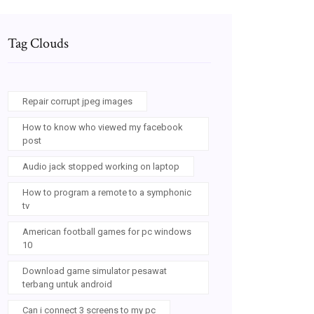
Tag Clouds
Repair corrupt jpeg images
How to know who viewed my facebook
post
Audio jack stopped working on laptop
How to program a remote to a symphonic
tv
American football games for pc windows
10
Download game simulator pesawat
terbang untuk android
Can i connect 3 screens to my pc