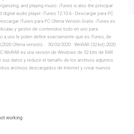
organizing, and playing music. iTunes is also the principal
digital audio player. iTunes 12.10.6 - Descargar para PC
 Descargar iTunes para PC Última Versión Gratis. iTunes es
elículas y gestor de contenidos todo en uno para
o a uno le piden definir exactamente qué es iTunes, de
2020 Última versión) … 30/03/2020 · WinRAR (32-bit) 2020
 PC WinRAR es una versión de Windows de 32 bits de RAR
 sus datos y reducir el tamaño de los archivos adjuntos
otros archivos descargados de Internet y crear nuevos
not working