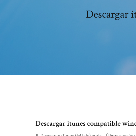
Descargar i
Descargar itunes compatible wind
Descargar iTunes (64 bits) gratis - Última versión en