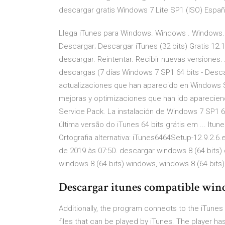
descargar gratis Windows 7 Lite SP1 (ISO) Españo
Llega iTunes para Windows. Windows . Windows. 
Descargar; Descargar iTunes (32 bits) Gratis 12.
descargar. Reintentar. Recibir nuevas versiones
descargas (7 días Windows 7 SP1 64 bits - Desca
actualizaciones que han aparecido en Windows Se
mejoras y optimizaciones que han ido aparecien
Service Pack. La instalación de Windows 7 SP1 
última versão do iTunes 64 bits grátis em ... Itun
Ortografia alternativa: iTunes6464Setup-12.9.2.
de 2019 às 07:50. descargar windows 8 (64 bits)
windows 8 (64 bits) windows, windows 8 (64 bits
Descargar itunes compatible wind
Additionally, the program connects to the iTunes
files that can be played by iTunes. The player h