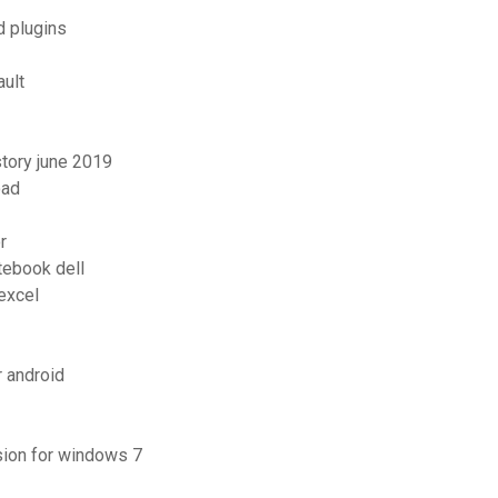
d plugins
ult
tory june 2019
oad
r
ebook dell
excel
 android
sion for windows 7