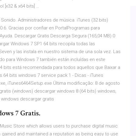
l [x32 & x64 bits] …
Sonido. Administradores de música. iTunes (32 bits)
10.6. Gracias por confiar en PortalProgramas para
. Ayuda. Descargar Gratis Descarga Segura (165,04 MB) 0
rgar Windows 7 SP1 64 bits recopila todas las
ven y las instala en nuestro sistema de una sola vez. Las
do para Windows 7 también están incluídas en este
64 bits está recomendada para todos aquellos que Baixar a
es 64 bits windows 7 service pack 1 - Dicas - iTunes
6.exe, iTunes6464Setup.exe Última modificação: 8 de agosto
 gratis (windows) descargar windows 8 (64 bits) windows,
) windows descargar gratis
ows 7 Gratis.
 Music Store which allows users to purchase digital music
as gained and maintained a reputation as being easy to use