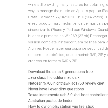
while still providing many features for obtaining, 
way to manage the music on Apple's popular iPod 
Gratis - Malavida 22/04/2020 · 8/10 (204 votos) -
el reproductor multimedia, tienda de música y p
sincronizar tu iPhone y iPad con Windows. Cuand
buenas a primeras no WinRAR (32-bit) Descargar (
versión completa instalador fuera de línea para
Archiver. Puede hacer una copia de seguridad de
de correo electrónico, descomprimir RAR, ZIP y 
archivos en formato RAR y ZIP.
Download the sims 3 generations free
Java class file editor mac os x
Netgear r6700 nighthawk ac1750 review cnet
Never have i ever dirty questions
Texas instruments usb 3.0 xhci host controller 
Australian postcode finder
How to dvr on playstation vue fire stick